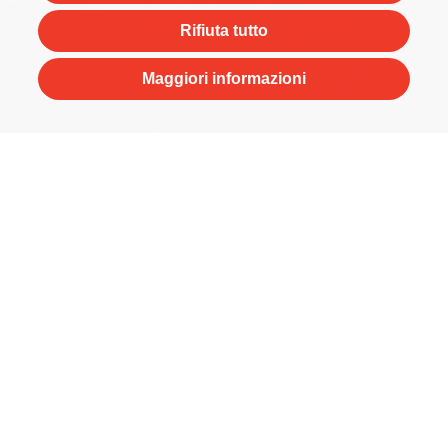
Rifiuta tutto
Maggiori informazioni
Hai bisogno di contattarci?
+39 045.8270111
Invia la tua richiesta via mail
info@spinelli-inox.it
Orari sede commerciale:
8.00 / 12.00
13.30 / 17.30