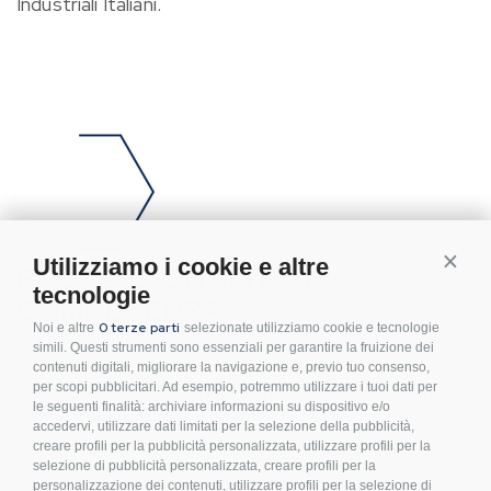
Industriali Italiani.
Conti
Utilizziamo i cookie e altre
PROFESSIONALITA' E
tecnologie
COMPETENZA
0 terze parti
Noi e altre
selezionate utilizziamo cookie e tecnologie
simili. Questi strumenti sono essenziali per garantire la fruizione dei
Il nostro team di professionisti specializzati
contenuti digitali, migliorare la navigazione e, previo tuo consenso,
forniscono
consulenza tecnica, quotazioni in
per scopi pubblicitari. Ad esempio, potremmo utilizzare i tuoi dati per
le seguenti finalità: archiviare informazioni su dispositivo e/o
tempo reale e disponibilità
accedervi, utilizzare dati limitati per la selezione della pubblicità,
dei materiali.
La nostra competenza ci rende un
creare profili per la pubblicità personalizzata, utilizzare profili per la
selezione di pubblicità personalizzata, creare profili per la
partner sempre attento ed affidabile.
personalizzazione dei contenuti, utilizzare profili per la selezione di