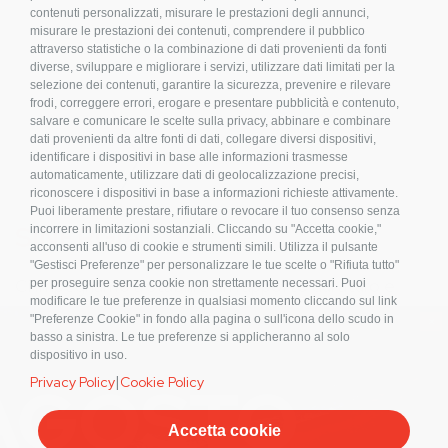
contenuti personalizzati, misurare le prestazioni degli annunci,
misurare le prestazioni dei contenuti, comprendere il pubblico
attraverso statistiche o la combinazione di dati provenienti da fonti
diverse, sviluppare e migliorare i servizi, utilizzare dati limitati per la
selezione dei contenuti, garantire la sicurezza, prevenire e rilevare
frodi, correggere errori, erogare e presentare pubblicità e contenuto,
salvare e comunicare le scelte sulla privacy, abbinare e combinare
dati provenienti da altre fonti di dati, collegare diversi dispositivi,
identificare i dispositivi in base alle informazioni trasmesse
automaticamente, utilizzare dati di geolocalizzazione precisi,
riconoscere i dispositivi in base a informazioni richieste attivamente.
Puoi liberamente prestare, rifiutare o revocare il tuo consenso senza
SINERGIA
incorrere in limitazioni sostanziali. Cliccando su "Accetta cookie,"
acconsenti all'uso di cookie e strumenti simili. Utilizza il pulsante
"Gestisci Preferenze" per personalizzare le tue scelte o "Rifiuta tutto"
Ci impegnamo a stabilire un rapporto duraturo e
per proseguire senza cookie non strettamente necessari. Puoi
modificare le tue preferenze in qualsiasi momento cliccando sul link
collaborativo con i nostri clienti cercando di dare
×
"Preferenze Cookie" in fondo alla pagina o sull'icona dello scudo in
sempre il massimo del
servizio ed efficienza.
La
basso a sinistra. Le tue preferenze si applicheranno al solo
dispositivo in uso.
soddisfazione dei nostri clienti è il nostro
|
Privacy Policy
Cookie Policy
biglietto da visita.
Accetta cookie