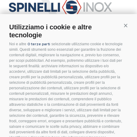
Conti
Utilizziamo i cookie e altre
Hai bisogno di contattarci?
tecnologie
+39 045.8270111
0 terze parti
Noi e altre
selezionate utilizziamo cookie e tecnologie
simili. Questi strumenti sono essenziali per garantire la fruizione dei
contenuti digitali, migliorare la navigazione e, previo tuo consenso,
Invia la tua richiesta via mail
per scopi pubblicitari. Ad esempio, potremmo utilizzare i tuoi dati per
info@spinelli-inox.it
le seguenti finalità: archiviare informazioni su dispositivo e/o
accedervi, utilizzare dati limitati per la selezione della pubblicità,
creare profili per la pubblicità personalizzata, utilizzare profili per la
selezione di pubblicità personalizzata, creare profili per la
Orari sede commerciale:
personalizzazione dei contenuti, utilizzare profili per la selezione di
8.00 / 12.00
contenuti personalizzati, misurare le prestazioni degli annunci,
13.30 / 17.30
misurare le prestazioni dei contenuti, comprendere il pubblico
attraverso statistiche o la combinazione di dati provenienti da fonti
diverse, sviluppare e migliorare i servizi, utilizzare dati limitati per la
Specialisti dell’Acciaio Inox
selezione dei contenuti, garantire la sicurezza, prevenire e rilevare
frodi, correggere errori, erogare e presentare pubblicità e contenuto,
Distributori per il mercato B2B di Bulloneria,
salvare e comunicare le scelte sulla privacy, abbinare e combinare
Raccorderia e Accessori in Acciaio Inossidabile.
dati provenienti da altre fonti di dati, collegare diversi dispositivi,