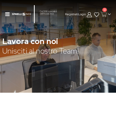
prodot
0
Dal 1996 specialisti
Toggle
Registrati
Login
dell’Acciaio Inox
Cart
Nav
Lavora con noi
Unisciti al nostro Team!