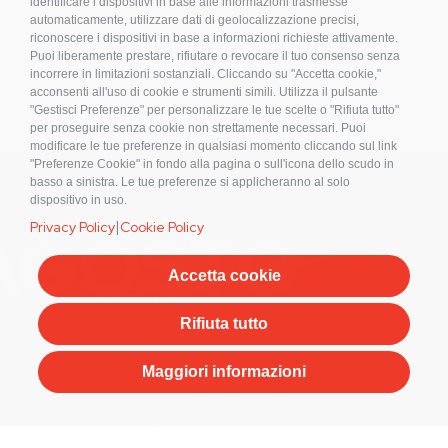
identificare i dispositivi in base alle informazioni trasmesse
Sistemi di fissaggio per Impianti Fotovoltaici.
automaticamente, utilizzare dati di geolocalizzazione precisi,
riconoscere i dispositivi in base a informazioni richieste attivamente.
Condizioni d’acquisto
Puoi liberamente prestare, rifiutare o revocare il tuo consenso senza
incorrere in limitazioni sostanziali. Cliccando su "Accetta cookie,"
Privacy Policy
acconsenti all'uso di cookie e strumenti simili. Utilizza il pulsante
Cookies
"Gestisci Preferenze" per personalizzare le tue scelte o "Rifiuta tutto"
Compliance
per proseguire senza cookie non strettamente necessari. Puoi
modificare le tue preferenze in qualsiasi momento cliccando sul link
Etichettatura Ambientale
×
"Preferenze Cookie" in fondo alla pagina o sull'icona dello scudo in
FAQ
basso a sinistra. Le tue preferenze si applicheranno al solo
dispositivo in uso.
Bulloneria
|
Privacy Policy
Cookie Policy
Raccorderia
Accessori per Arredo e Nautica
Accetta cookie
Sistemi di fissaggio per Impianti Fotovoltaici
Rifiuta tutto
Iscriviti alla nostra newsletter!
Maggiori informazioni
S
ISCRIVITI
i
g