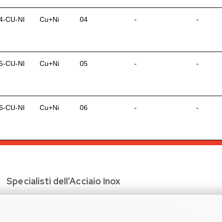
4-CU-NI
Cu+Ni
04
-
-
5-CU-NI
Cu+Ni
05
-
-
6-CU-NI
Cu+Ni
06
-
-
Specialisti dell’Acciaio Inox
Distributori per il mercato B2B di Bulloneria,
Raccorderia e Accessori in Acciaio Inossidabile.