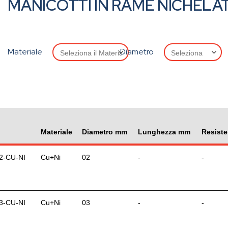
MANICOTTI IN RAME NICHELAT
Materiale
Diametro
Materiale
Diametro mm
Lunghezza mm
Resist
2-CU-NI
Cu+Ni
02
-
-
3-CU-NI
Cu+Ni
03
-
-