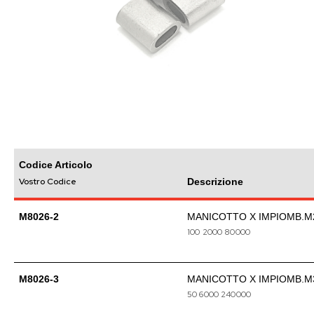
images
gallery
Skip
to
the
beginning
Codice Articolo
of
Vostro Codice
Descrizione
the
images
gallery
M8026-2
MANICOTTO X IMPIOMB.M
100
2000
80000
M8026-3
MANICOTTO X IMPIOMB.M
50
6000
240000