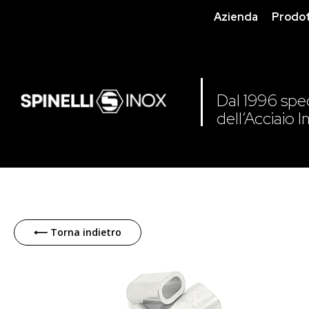
Azienda
Prodot
Dal 1996 speci
dell’Acciaio I
Skip
to
⟵ Torna indietro
the
end
of
the