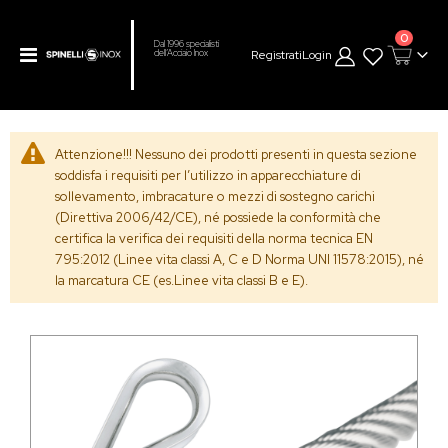
prodot
0
Dal 1996 specialisti
Toggle
Registrati
Login
dell’Acciaio Inox
Cart
Nav
Attenzione!!! Nessuno dei prodotti presenti in questa sezione
soddisfa i requisiti per l’utilizzo in apparecchiature di
sollevamento, imbracature o mezzi di sostegno carichi
(Direttiva 2006/42/CE), né possiede la conformità che
certifica la verifica dei requisiti della norma tecnica EN
795:2012 (Linee vita classi A, C e D Norma UNI 11578:2015), né
la marcatura CE (es.Linee vita classi B e E).