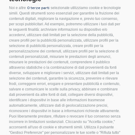
Raccorderia e Accessori in Acciaio Inossidabile.
0 terze parti
Noi e altre
selezionate utilizziamo cookie e tecnologie
Sistemi di fissaggio per Impianti Fotovoltaici.
simili. Questi strumenti sono essenziali per garantire la fruizione dei
contenuti digitali, migliorare la navigazione e, previo tuo consenso,
Condizioni d’acquisto
per scopi pubblicitari. Ad esempio, potremmo utilizzare i tuoi dati per
le seguenti finalità: archiviare informazioni su dispositivo e/o
Privacy Policy
accedervi, utilizzare dati limitati per la selezione della pubblicità,
Cookies
creare profili per la pubblicità personalizzata, utilizzare profili per la
Compliance
selezione di pubblicità personalizzata, creare profili per la
personalizzazione dei contenuti, utilizzare profili per la selezione di
Etichettatura Ambientale
contenuti personalizzati, misurare le prestazioni degli annunci,
FAQ
misurare le prestazioni dei contenuti, comprendere il pubblico
attraverso statistiche o la combinazione di dati provenienti da fonti
Bulloneria
diverse, sviluppare e migliorare i servizi, utilizzare dati limitati per la
Raccorderia
selezione dei contenuti, garantire la sicurezza, prevenire e rilevare
frodi, correggere errori, erogare e presentare pubblicità e contenuto,
Accessori per Arredo e Nautica
salvare e comunicare le scelte sulla privacy, abbinare e combinare
Sistemi di fissaggio per Impianti Fotovoltaici
dati provenienti da altre fonti di dati, collegare diversi dispositivi,
identificare i dispositivi in base alle informazioni trasmesse
automaticamente, utilizzare dati di geolocalizzazione precisi,
riconoscere i dispositivi in base a informazioni richieste attivamente.
Iscriviti alla nostra newsletter!
Puoi liberamente prestare, rifiutare o revocare il tuo consenso senza
incorrere in limitazioni sostanziali. Cliccando su "Accetta cookie,"
acconsenti all'uso di cookie e strumenti simili. Utilizza il pulsante
S
"Gestisci Preferenze" per personalizzare le tue scelte o "Rifiuta tutto"
ISCRIVITI