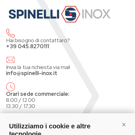
Hai bisogno di contattarci?
+39 045.8270111
Invia la tua richiesta via mail
info@spinelli-inox.it
Orari sede commerciale:
8.00 / 12.00
13.30 / 17.30
Specialisti dell’Acciaio Inox
Conti
Utilizziamo i cookie e altre
Distributori per il mercato B2B di Bulloneria,
tecnologie