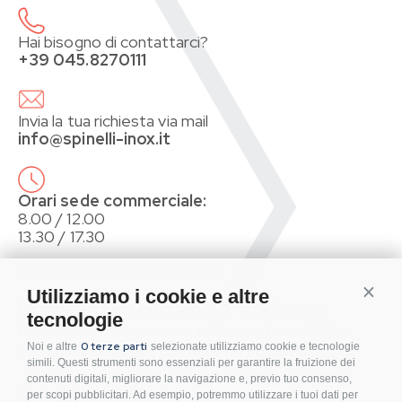
Hai bisogno di contattarci?
+39 045.8270111
Invia la tua richiesta via mail
info@spinelli-inox.it
Orari sede commerciale:
8.00 / 12.00
13.30 / 17.30
Specialisti dell’Acciaio Inox
Conti
Utilizziamo i cookie e altre
Distributori per il mercato B2B di Bulloneria,
tecnologie
Raccorderia e Accessori in Acciaio Inossidabile.
0 terze parti
Noi e altre
selezionate utilizziamo cookie e tecnologie
Sistemi di fissaggio per Impianti Fotovoltaici.
simili. Questi strumenti sono essenziali per garantire la fruizione dei
contenuti digitali, migliorare la navigazione e, previo tuo consenso,
Condizioni d’acquisto
per scopi pubblicitari. Ad esempio, potremmo utilizzare i tuoi dati per