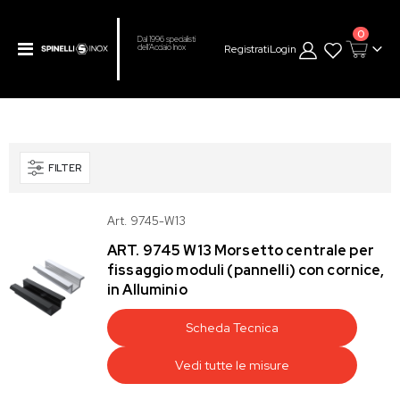
prodot
0
Dal 1996 specialisti
Toggle
Registrati
Login
dell’Acciaio Inox
Cart
Nav
FILTER
Art. 9745-W13
ART. 9745 W13 Morsetto centrale per
fissaggio moduli (pannelli) con cornice,
in Alluminio
Scheda Tecnica
Vedi tutte le misure