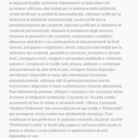
le seguenti finalità: archiviare informazioni su dispositivo e/o
Privacy Policy
accedervi, utilizzare dati limitati per la selezione della pubblicità,
Cookies
creare profili per la pubblicità personalizzata, utilizzare profili per la
Compliance
selezione di pubblicità personalizzata, creare profili per la
personalizzazione dei contenuti, utilizzare profili per la selezione di
Etichettatura Ambientale
contenuti personalizzati, misurare le prestazioni degli annunci,
FAQ
misurare le prestazioni dei contenuti, comprendere il pubblico
attraverso statistiche o la combinazione di dati provenienti da fonti
Bulloneria
diverse, sviluppare e migliorare i servizi, utilizzare dati limitati per la
Raccorderia
selezione dei contenuti, garantire la sicurezza, prevenire e rilevare
frodi, correggere errori, erogare e presentare pubblicità e contenuto,
Accessori per Arredo e Nautica
salvare e comunicare le scelte sulla privacy, abbinare e combinare
Sistemi di fissaggio per Impianti Fotovoltaici
dati provenienti da altre fonti di dati, collegare diversi dispositivi,
identificare i dispositivi in base alle informazioni trasmesse
automaticamente, utilizzare dati di geolocalizzazione precisi,
riconoscere i dispositivi in base a informazioni richieste attivamente.
Iscriviti alla nostra newsletter!
Puoi liberamente prestare, rifiutare o revocare il tuo consenso senza
incorrere in limitazioni sostanziali. Cliccando su "Accetta cookie,"
acconsenti all'uso di cookie e strumenti simili. Utilizza il pulsante
S
"Gestisci Preferenze" per personalizzare le tue scelte o "Rifiuta tutto"
ISCRIVITI
i
per proseguire senza cookie non strettamente necessari. Puoi
g
modificare le tue preferenze in qualsiasi momento cliccando sul link
n
×
"Preferenze Cookie" in fondo alla pagina o sull'icona dello scudo in
U
basso a sinistra. Le tue preferenze si applicheranno al solo
p
dispositivo in uso.