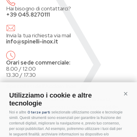
Hai bisogno di contattarci?
+39 045.8270111
Invia la tua richiesta via mail
info@spinelli-inox.it
Orari sede commerciale:
8.00 / 12.00
13.30 / 17.30
Specialisti dell’Acciaio Inox
Conti
Utilizziamo i cookie e altre
Distributori per il mercato B2B di Bulloneria,
tecnologie
Raccorderia e Accessori in Acciaio Inossidabile.
0 terze parti
Noi e altre
selezionate utilizziamo cookie e tecnologie
Sistemi di fissaggio per Impianti Fotovoltaici.
simili. Questi strumenti sono essenziali per garantire la fruizione dei
contenuti digitali, migliorare la navigazione e, previo tuo consenso,
Condizioni d’acquisto
per scopi pubblicitari. Ad esempio, potremmo utilizzare i tuoi dati per
le seguenti finalità: archiviare informazioni su dispositivo e/o
Privacy Policy