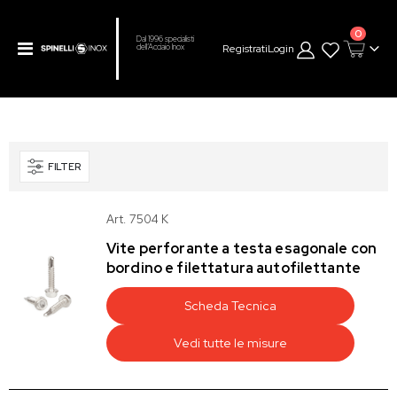
prodot
0
Dal 1996 specialisti
Toggle
Registrati
Login
dell’Acciaio Inox
Cart
Nav
FILTER
Art. 7504 K
Vite perforante a testa esagonale con
bordino e filettatura autofilettante
Scheda Tecnica
Vedi tutte le misure