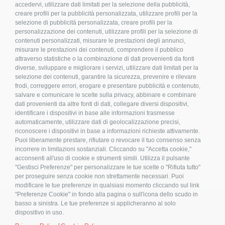
accedervi, utilizzare dati limitati per la selezione della pubblicità,
Cookies
creare profili per la pubblicità personalizzata, utilizzare profili per la
Compliance
selezione di pubblicità personalizzata, creare profili per la
personalizzazione dei contenuti, utilizzare profili per la selezione di
Etichettatura Ambientale
contenuti personalizzati, misurare le prestazioni degli annunci,
FAQ
misurare le prestazioni dei contenuti, comprendere il pubblico
attraverso statistiche o la combinazione di dati provenienti da fonti
Bulloneria
diverse, sviluppare e migliorare i servizi, utilizzare dati limitati per la
Raccorderia
selezione dei contenuti, garantire la sicurezza, prevenire e rilevare
frodi, correggere errori, erogare e presentare pubblicità e contenuto,
Accessori per Arredo e Nautica
salvare e comunicare le scelte sulla privacy, abbinare e combinare
Sistemi di fissaggio per Impianti Fotovoltaici
dati provenienti da altre fonti di dati, collegare diversi dispositivi,
identificare i dispositivi in base alle informazioni trasmesse
automaticamente, utilizzare dati di geolocalizzazione precisi,
riconoscere i dispositivi in base a informazioni richieste attivamente.
Iscriviti alla nostra newsletter!
Puoi liberamente prestare, rifiutare o revocare il tuo consenso senza
incorrere in limitazioni sostanziali. Cliccando su "Accetta cookie,"
acconsenti all'uso di cookie e strumenti simili. Utilizza il pulsante
S
"Gestisci Preferenze" per personalizzare le tue scelte o "Rifiuta tutto"
ISCRIVITI
i
per proseguire senza cookie non strettamente necessari. Puoi
g
modificare le tue preferenze in qualsiasi momento cliccando sul link
n
×
"Preferenze Cookie" in fondo alla pagina o sull'icona dello scudo in
U
basso a sinistra. Le tue preferenze si applicheranno al solo
p
dispositivo in uso.
f