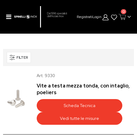
prodot
0
Dal 1996 specialisti
Toggle
Registrati
Login
dell’Acciaio Inox
Cart
Nav
FILTER
Art. 9330
Vite a testa mezza tonda, con intaglio,
poeliers
Scheda Tecnica
Vedi tutte le misure