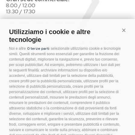
8.00 / 12.00
13.30 / 17.30
Specialisti dell’Acciaio Inox
Conti
Utilizziamo i cookie e altre
Distributori per il mercato B2B di Bulloneria,
tecnologie
Raccorderia e Accessori in Acciaio Inossidabile.
0 terze parti
Noi e altre
selezionate utilizziamo cookie e tecnologie
Sistemi di fissaggio per Impianti Fotovoltaici.
simili. Questi strumenti sono essenziali per garantire la fruizione dei
contenuti digitali, migliorare la navigazione e, previo tuo consenso,
Condizioni d’acquisto
per scopi pubblicitari. Ad esempio, potremmo utilizzare i tuoi dati per
Privacy Policy
le seguenti finalità: archiviare informazioni su dispositivo e/o
accedervi, utilizzare dati limitati per la selezione della pubblicità,
Cookies
creare profili per la pubblicità personalizzata, utilizzare profili per la
Compliance
selezione di pubblicità personalizzata, creare profili per la
personalizzazione dei contenuti, utilizzare profili per la selezione di
Etichettatura Ambientale
contenuti personalizzati, misurare le prestazioni degli annunci,
FAQ
misurare le prestazioni dei contenuti, comprendere il pubblico
attraverso statistiche o la combinazione di dati provenienti da fonti
Bulloneria
diverse, sviluppare e migliorare i servizi, utilizzare dati limitati per la
Raccorderia
selezione dei contenuti, garantire la sicurezza, prevenire e rilevare
frodi, correggere errori, erogare e presentare pubblicità e contenuto,
Accessori per Arredo e Nautica
salvare e comunicare le scelte sulla privacy, abbinare e combinare
Sistemi di fissaggio per Impianti Fotovoltaici