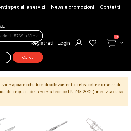
ti speciali e servizi
News e promozioni
Contatti
ida
prodotti
0
Registrati
Login
Cart
tilizzo in apparecchiature di sollevamento, imbracature o mezzi di
ica dei requisiti della norma tecnica EN 795:2012 (Linee vita classi