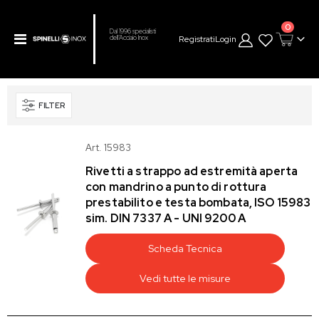
prodot
0
Dal 1996 specialisti
Toggle
Registrati
Login
dell’Acciaio Inox
Cart
Nav
FILTER
Art. 15983
Rivetti a strappo ad estremità aperta
con mandrino a punto di rottura
prestabilito e testa bombata, ISO 15983
sim. DIN 7337 A - UNI 9200 A
Scheda Tecnica
Vedi tutte le misure