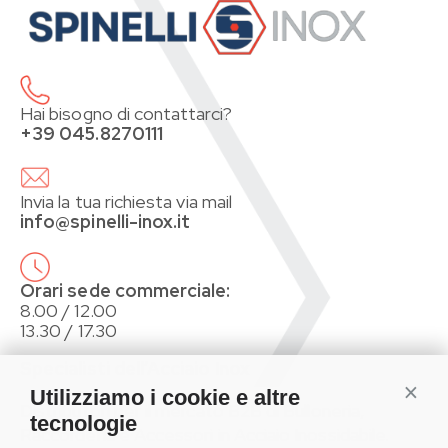
Hai bisogno di contattarci?
+39 045.8270111
Invia la tua richiesta via mail
info@spinelli-inox.it
Orari sede commerciale:
8.00 / 12.00
13.30 / 17.30
Specialisti dell’Acciaio Inox
Conti
Utilizziamo i cookie e altre
Distributori per il mercato B2B di Bulloneria,
tecnologie
Raccorderia e Accessori in Acciaio Inossidabile.