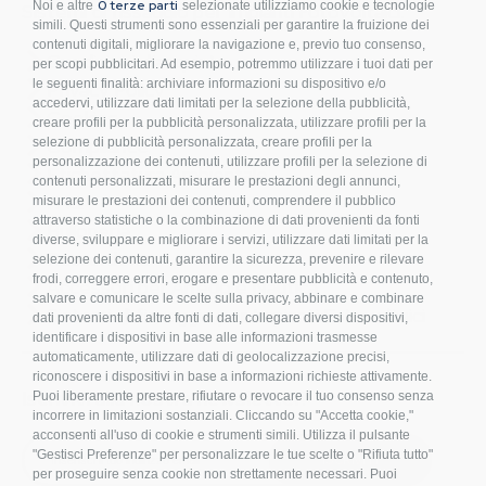
0 terze parti
Noi e altre
selezionate utilizziamo cookie e tecnologie
Sistemi di fissaggio per Impianti Fotovoltaici.
simili. Questi strumenti sono essenziali per garantire la fruizione dei
contenuti digitali, migliorare la navigazione e, previo tuo consenso,
Condizioni d’acquisto
per scopi pubblicitari. Ad esempio, potremmo utilizzare i tuoi dati per
le seguenti finalità: archiviare informazioni su dispositivo e/o
Privacy Policy
accedervi, utilizzare dati limitati per la selezione della pubblicità,
Cookies
creare profili per la pubblicità personalizzata, utilizzare profili per la
Compliance
selezione di pubblicità personalizzata, creare profili per la
personalizzazione dei contenuti, utilizzare profili per la selezione di
Etichettatura Ambientale
contenuti personalizzati, misurare le prestazioni degli annunci,
FAQ
misurare le prestazioni dei contenuti, comprendere il pubblico
attraverso statistiche o la combinazione di dati provenienti da fonti
Bulloneria
diverse, sviluppare e migliorare i servizi, utilizzare dati limitati per la
Raccorderia
selezione dei contenuti, garantire la sicurezza, prevenire e rilevare
frodi, correggere errori, erogare e presentare pubblicità e contenuto,
Accessori per Arredo e Nautica
salvare e comunicare le scelte sulla privacy, abbinare e combinare
Sistemi di fissaggio per Impianti Fotovoltaici
dati provenienti da altre fonti di dati, collegare diversi dispositivi,
identificare i dispositivi in base alle informazioni trasmesse
automaticamente, utilizzare dati di geolocalizzazione precisi,
riconoscere i dispositivi in base a informazioni richieste attivamente.
Iscriviti alla nostra newsletter!
Puoi liberamente prestare, rifiutare o revocare il tuo consenso senza
incorrere in limitazioni sostanziali. Cliccando su "Accetta cookie,"
acconsenti all'uso di cookie e strumenti simili. Utilizza il pulsante
S
"Gestisci Preferenze" per personalizzare le tue scelte o "Rifiuta tutto"
ISCRIVITI
i
per proseguire senza cookie non strettamente necessari. Puoi
g