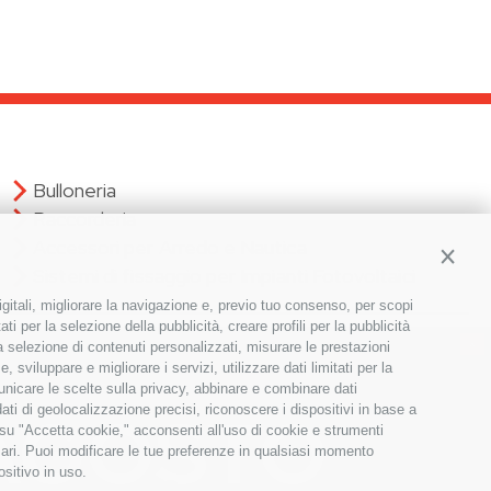
Bulloneria
Raccorderia
Accessori per Arredo e Nautica
Contin
Sistemi di fissaggio per Impianti Fotovoltaici
igitali, migliorare la navigazione e, previo tuo consenso, per scopi
ti per la selezione della pubblicità, creare profili per la pubblicità
×
 la selezione di contenuti personalizzati, misurare le prestazioni
Iscriviti alla nostra newsletter!
sviluppare e migliorare i servizi, utilizzare dati limitati per la
municare le scelte sulla privacy, abbinare e combinare dati
S
dati di geolocalizzazione precisi, riconoscere i dispositivi in base a
ISCRIVITI
i
 su "Accetta cookie," acconsenti all'uso di cookie e strumenti
g
sari. Puoi modificare le tue preferenze in qualsiasi momento
n
ositivo in uso.
U