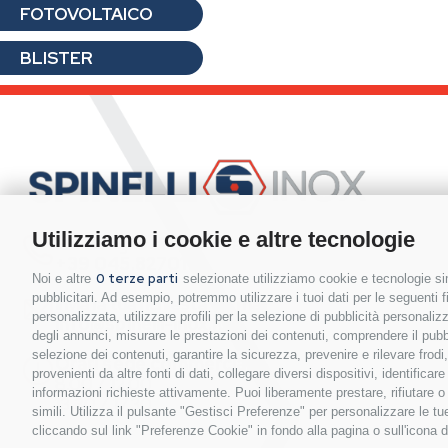
FOTOVOLTAICO
BLISTER
Utilizziamo i cookie e altre tecnologie
Hai bisogno di contattarci?
+39 045.8270111
0 terze parti
Noi e altre
selezionate utilizziamo cookie e tecnologie sim
pubblicitari. Ad esempio, potremmo utilizzare i tuoi dati per le seguenti fin
Invia la tua richiesta via mail
personalizzata, utilizzare profili per la selezione di pubblicità personaliz
info@spinelli-inox.it
degli annunci, misurare le prestazioni dei contenuti, comprendere il pubbli
selezione dei contenuti, garantire la sicurezza, prevenire e rilevare frod
Orari sede commerciale:
provenienti da altre fonti di dati, collegare diversi dispositivi, identific
8.00 / 12.00
informazioni richieste attivamente. Puoi liberamente prestare, rifiutare 
13.30 / 17.30
simili. Utilizza il pulsante "Gestisci Preferenze" per personalizzare le 
cliccando sul link "Preferenze Cookie" in fondo alla pagina o sull'icona d