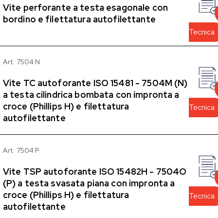
Vite perforante a testa esagonale con
bordino e filettatura autofilettante
Tecnica
Art. 7504 N
Vite TC autoforante ISO 15481 - 7504M (N)
a testa cilindrica bombata con impronta a
croce (Phillips H) e filettatura
Tecnica
autofilettante
Art. 7504 P
Vite TSP autoforante ISO 15482H - 7504O
(P) a testa svasata piana con impronta a
croce (Phillips H) e filettatura
Tecnica
autofilettante