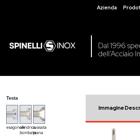
Azienda
Prodot
Dal 1996 speci
dell’Acciaio I
Testa
Immagine
Descr
esagonale
cilindrica
svasata
bombata
piana