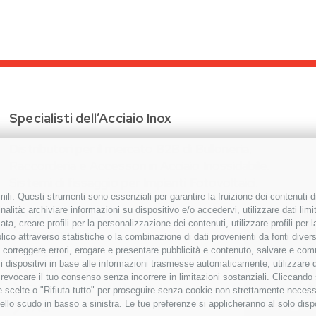
Specialisti dell’Acciaio Inox
Distributori per il mercato B2B di Bulloneria,
Raccorderia e Accessori in Acciaio Inossidabile.
Sistemi di fissaggio per Impianti Fotovoltaici.
ili. Questi strumenti sono essenziali per garantire la fruizione dei contenuti d
alità: archiviare informazioni su dispositivo e/o accedervi, utilizzare dati limita
Condizioni d’acquisto
zata, creare profili per la personalizzazione dei contenuti, utilizzare profili per
Privacy Policy
co attraverso statistiche o la combinazione di dati provenienti da fonti diverse, 
Cookies
i, correggere errori, erogare e presentare pubblicità e contenuto, salvare e co
are i dispositivi in base alle informazioni trasmesse automaticamente, utilizzare 
Compliance
o revocare il tuo consenso senza incorrere in limitazioni sostanziali. Cliccando
Etichettatura Ambientale
tue scelte o "Rifiuta tutto" per proseguire senza cookie non strettamente neces
ello scudo in basso a sinistra. Le tue preferenze si applicheranno al solo disp
FAQ