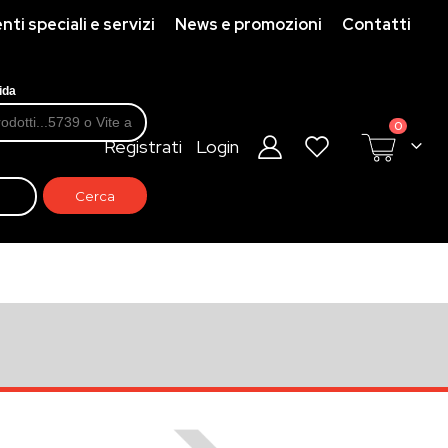
ti speciali e servizi
News e promozioni
Contatti
ida
prodotti
0
Registrati
Login
Cart