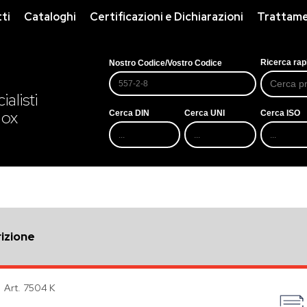
ti
Cataloghi
Certificazioni e Dichiarazioni
Trattamen
Ricerca rap
Nostro Codice/Vostro Codice
alisti
nox
Cerca DIN
Cerca UNI
Cerca ISO
izione
Art. 7504 K