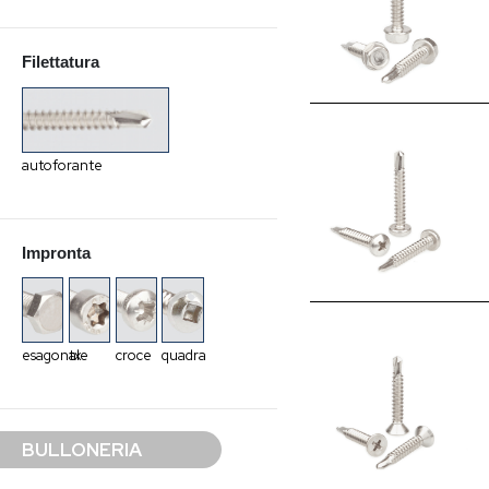
Filettatura
autoforante
Impronta
esagonale
tx
croce
quadra
BULLONERIA