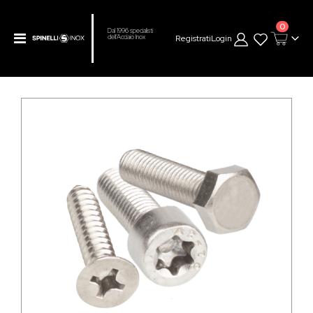
prodot
0
Dal 1996 specialisti
Toggle
Registrati
Login
dell’Acciaio Inox
Cart
Nav