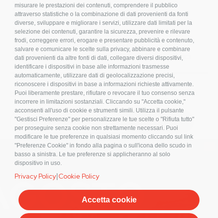
FAQ
misurare le prestazioni dei contenuti, comprendere il pubblico
attraverso statistiche o la combinazione di dati provenienti da fonti
Bulloneria
diverse, sviluppare e migliorare i servizi, utilizzare dati limitati per la
Raccorderia
selezione dei contenuti, garantire la sicurezza, prevenire e rilevare
frodi, correggere errori, erogare e presentare pubblicità e contenuto,
Accessori per Arredo e Nautica
salvare e comunicare le scelte sulla privacy, abbinare e combinare
Sistemi di fissaggio per Impianti Fotovoltaici
dati provenienti da altre fonti di dati, collegare diversi dispositivi,
identificare i dispositivi in base alle informazioni trasmesse
automaticamente, utilizzare dati di geolocalizzazione precisi,
riconoscere i dispositivi in base a informazioni richieste attivamente.
Iscriviti alla nostra newsletter!
Puoi liberamente prestare, rifiutare o revocare il tuo consenso senza
incorrere in limitazioni sostanziali. Cliccando su "Accetta cookie,"
acconsenti all'uso di cookie e strumenti simili. Utilizza il pulsante
S
"Gestisci Preferenze" per personalizzare le tue scelte o "Rifiuta tutto"
ISCRIVITI
i
per proseguire senza cookie non strettamente necessari. Puoi
g
modificare le tue preferenze in qualsiasi momento cliccando sul link
n
×
"Preferenze Cookie" in fondo alla pagina o sull'icona dello scudo in
U
basso a sinistra. Le tue preferenze si applicheranno al solo
p
dispositivo in uso.
f
|
Privacy Policy
Cookie Policy
o
r
O
Accetta cookie
u
Spinelli S.r.l. | Sede Commerciale: Via Monte Pastello, 8 37057 San Giovanni Lupatoto (VR) tel.
r