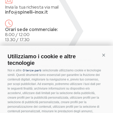
Invia la tua richiesta via mail
info@spinelli-inox.it
Orari sede commerciale:
8.00 / 12.00
13.30 / 17.30
Specialisti dell’Acciaio Inox
Conti
Utilizziamo i cookie e altre
Distributori per il mercato B2B di Bulloneria,
tecnologie
Raccorderia e Accessori in Acciaio Inossidabile.
0 terze parti
Noi e altre
selezionate utilizziamo cookie e tecnologie
Sistemi di fissaggio per Impianti Fotovoltaici.
simili. Questi strumenti sono essenziali per garantire la fruizione dei
contenuti digitali, migliorare la navigazione e, previo tuo consenso,
Condizioni d’acquisto
per scopi pubblicitari. Ad esempio, potremmo utilizzare i tuoi dati per
le seguenti finalità: archiviare informazioni su dispositivo e/o
Privacy Policy
accedervi, utilizzare dati limitati per la selezione della pubblicità,
Cookies
creare profili per la pubblicità personalizzata, utilizzare profili per la
Compliance
selezione di pubblicità personalizzata, creare profili per la
personalizzazione dei contenuti, utilizzare profili per la selezione di
Etichettatura Ambientale
contenuti personalizzati, misurare le prestazioni degli annunci,