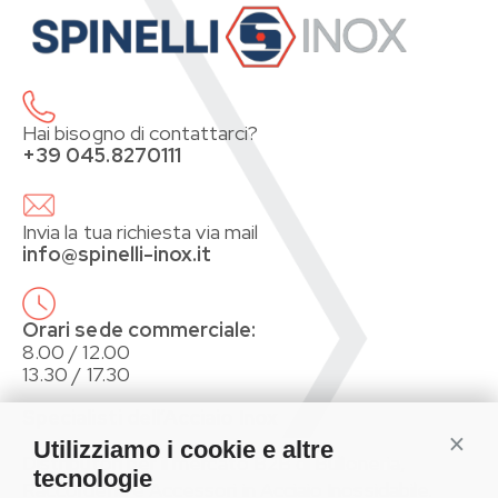
Hai bisogno di contattarci?
+39 045.8270111
Invia la tua richiesta via mail
info@spinelli-inox.it
Orari sede commerciale:
8.00 / 12.00
13.30 / 17.30
Specialisti dell’Acciaio Inox
Conti
Utilizziamo i cookie e altre
Distributori per il mercato B2B di Bulloneria,
tecnologie
Raccorderia e Accessori in Acciaio Inossidabile.