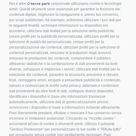
0 terze parti
Noi e altre
selezionate utilizziamo cookie e tecnologie
Sistemi di fissaggio per Impianti Fotovoltaici.
simili. Questi strumenti sono essenziali per garantire la fruizione dei
contenuti digitali, migliorare la navigazione e, previo tuo consenso,
Condizioni d’acquisto
per scopi pubblicitari. Ad esempio, potremmo utilizzare i tuoi dati per
Privacy Policy
le seguenti finalità: archiviare informazioni su dispositivo e/o
accedervi, utilizzare dati limitati per la selezione della pubblicità,
Cookies
creare profili per la pubblicità personalizzata, utilizzare profili per la
Compliance
selezione di pubblicità personalizzata, creare profili per la
personalizzazione dei contenuti, utilizzare profili per la selezione di
Etichettatura Ambientale
contenuti personalizzati, misurare le prestazioni degli annunci,
FAQ
misurare le prestazioni dei contenuti, comprendere il pubblico
attraverso statistiche o la combinazione di dati provenienti da fonti
Bulloneria
diverse, sviluppare e migliorare i servizi, utilizzare dati limitati per la
Raccorderia
selezione dei contenuti, garantire la sicurezza, prevenire e rilevare
frodi, correggere errori, erogare e presentare pubblicità e contenuto,
Accessori per Arredo e Nautica
salvare e comunicare le scelte sulla privacy, abbinare e combinare
Sistemi di fissaggio per Impianti Fotovoltaici
dati provenienti da altre fonti di dati, collegare diversi dispositivi,
identificare i dispositivi in base alle informazioni trasmesse
automaticamente, utilizzare dati di geolocalizzazione precisi,
riconoscere i dispositivi in base a informazioni richieste attivamente.
Iscriviti alla nostra newsletter!
Puoi liberamente prestare, rifiutare o revocare il tuo consenso senza
incorrere in limitazioni sostanziali. Cliccando su "Accetta cookie,"
acconsenti all'uso di cookie e strumenti simili. Utilizza il pulsante
S
"Gestisci Preferenze" per personalizzare le tue scelte o "Rifiuta tutto"
ISCRIVITI
i
per proseguire senza cookie non strettamente necessari. Puoi