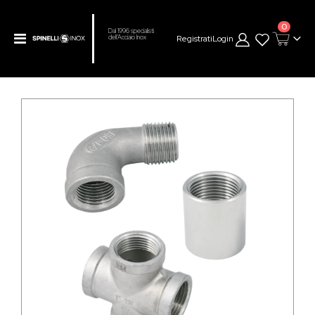
prodot
0
Dal 1996 specialisti
Toggle
Registrati
Login
dell’Acciaio Inox
Cart
Nav