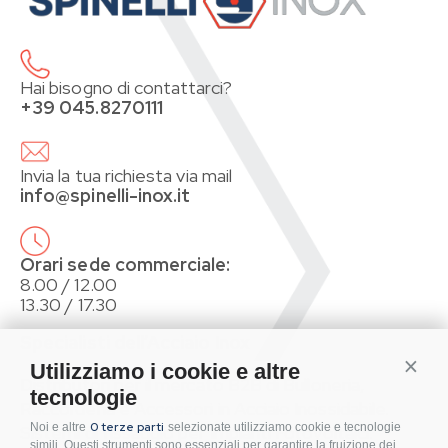
Hai bisogno di contattarci?
+39 045.8270111
Invia la tua richiesta via mail
info@spinelli-inox.it
Orari sede commerciale:
8.00 / 12.00
13.30 / 17.30
Specialisti dell’Acciaio Inox
Conti
Utilizziamo i cookie e altre
Distributori per il mercato B2B di Bulloneria,
tecnologie
Raccorderia e Accessori in Acciaio Inossidabile.
0 terze parti
Noi e altre
selezionate utilizziamo cookie e tecnologie
Sistemi di fissaggio per Impianti Fotovoltaici.
simili. Questi strumenti sono essenziali per garantire la fruizione dei