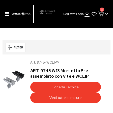
prodot
0
Dal 1996 specialisti
Toggle
Registrati
Login
dell’Acciaio Inox
Cart
Nav
FILTER
Art. 9745-WCLIPM
ART. 9745 W13 Morsetto Pre-
assemblato con Vite e WCLIP
Scheda Tecnica
Vedi tutte le misure