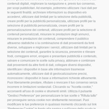
contenuti digitali, migliorare la navigazione e, previo tuo consenso,
Condizioni d’acquisto
per scopi pubblicitari. Ad esempio, potremmo utilizzare i tuoi dati per
le seguenti finalità: archiviare informazioni su dispositivo e/o
Privacy Policy
accedervi, utilizzare dati limitati per la selezione della pubblicità,
Cookies
creare profili per la pubblicità personalizzata, utilizzare profili per la
Compliance
selezione di pubblicità personalizzata, creare profili per la
personalizzazione dei contenuti, utilizzare profili per la selezione di
Etichettatura Ambientale
contenuti personalizzati, misurare le prestazioni degli annunci,
FAQ
misurare le prestazioni dei contenuti, comprendere il pubblico
attraverso statistiche o la combinazione di dati provenienti da fonti
Bulloneria
diverse, sviluppare e migliorare i servizi, utilizzare dati limitati per la
Raccorderia
selezione dei contenuti, garantire la sicurezza, prevenire e rilevare
frodi, correggere errori, erogare e presentare pubblicità e contenuto,
Accessori per Arredo e Nautica
salvare e comunicare le scelte sulla privacy, abbinare e combinare
Sistemi di fissaggio per Impianti Fotovoltaici
dati provenienti da altre fonti di dati, collegare diversi dispositivi,
identificare i dispositivi in base alle informazioni trasmesse
automaticamente, utilizzare dati di geolocalizzazione precisi,
riconoscere i dispositivi in base a informazioni richieste attivamente.
Iscriviti alla nostra newsletter!
Puoi liberamente prestare, rifiutare o revocare il tuo consenso senza
incorrere in limitazioni sostanziali. Cliccando su "Accetta cookie,"
acconsenti all'uso di cookie e strumenti simili. Utilizza il pulsante
S
"Gestisci Preferenze" per personalizzare le tue scelte o "Rifiuta tutto"
ISCRIVITI
i
per proseguire senza cookie non strettamente necessari. Puoi
g
modificare le tue preferenze in qualsiasi momento cliccando sul link
n
"Preferenze Cookie" in fondo alla pagina o sull'icona dello scudo in