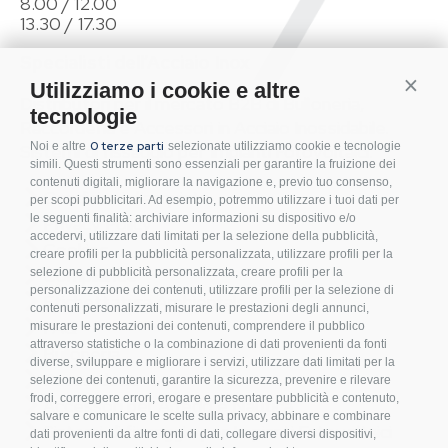
8.00 / 12.00
13.30 / 17.30
Specialisti dell’Acciaio Inox
Conti
Utilizziamo i cookie e altre
Distributori per il mercato B2B di Bulloneria,
tecnologie
Raccorderia e Accessori in Acciaio Inossidabile.
0 terze parti
Noi e altre
selezionate utilizziamo cookie e tecnologie
Sistemi di fissaggio per Impianti Fotovoltaici.
simili. Questi strumenti sono essenziali per garantire la fruizione dei
contenuti digitali, migliorare la navigazione e, previo tuo consenso,
Condizioni d’acquisto
per scopi pubblicitari. Ad esempio, potremmo utilizzare i tuoi dati per
le seguenti finalità: archiviare informazioni su dispositivo e/o
Privacy Policy
accedervi, utilizzare dati limitati per la selezione della pubblicità,
Cookies
creare profili per la pubblicità personalizzata, utilizzare profili per la
Compliance
selezione di pubblicità personalizzata, creare profili per la
personalizzazione dei contenuti, utilizzare profili per la selezione di
Etichettatura Ambientale
contenuti personalizzati, misurare le prestazioni degli annunci,
FAQ
misurare le prestazioni dei contenuti, comprendere il pubblico
attraverso statistiche o la combinazione di dati provenienti da fonti
Bulloneria
diverse, sviluppare e migliorare i servizi, utilizzare dati limitati per la
Raccorderia
selezione dei contenuti, garantire la sicurezza, prevenire e rilevare
frodi, correggere errori, erogare e presentare pubblicità e contenuto,
Accessori per Arredo e Nautica
salvare e comunicare le scelte sulla privacy, abbinare e combinare
Sistemi di fissaggio per Impianti Fotovoltaici
dati provenienti da altre fonti di dati, collegare diversi dispositivi,