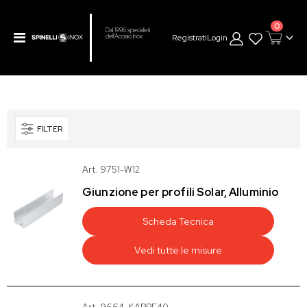
prodot
0
Dal 1996 specialisti
Toggle
Registrati
Login
dell’Acciaio Inox
Cart
Nav
FILTER
Art. 9751-W12
Giunzione per profili Solar, Alluminio
Scheda Tecnica
Vedi tutte le misure