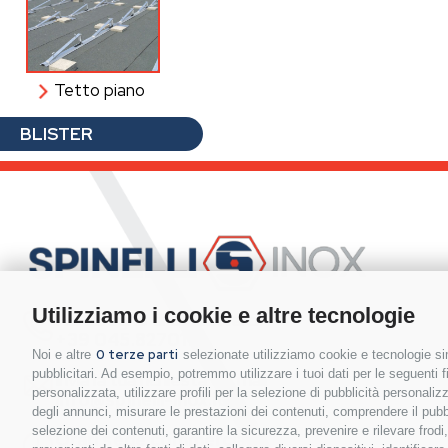
Tetto piano
BLISTER
Utilizziamo i cookie e altre tecnologie
Hai bisogno di contattarci?
+39 045.8270111
0 terze parti
Noi e altre
selezionate utilizziamo cookie e tecnologie sim
pubblicitari. Ad esempio, potremmo utilizzare i tuoi dati per le seguenti fin
Invia la tua richiesta via mail
personalizzata, utilizzare profili per la selezione di pubblicità personaliz
info@spinelli-inox.it
degli annunci, misurare le prestazioni dei contenuti, comprendere il pubbli
selezione dei contenuti, garantire la sicurezza, prevenire e rilevare frod
Orari sede commerciale: