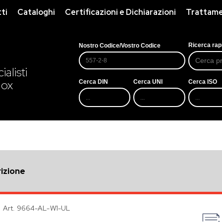
ti
Cataloghi
Certificazioni e Dichiarazioni
Trattamen
Ricerca rap
Nostro Codice/Vostro Codice
alisti
nox
Cerca DIN
Cerca UNI
Cerca ISO
izione
Art. 9664-AL-W1-UL