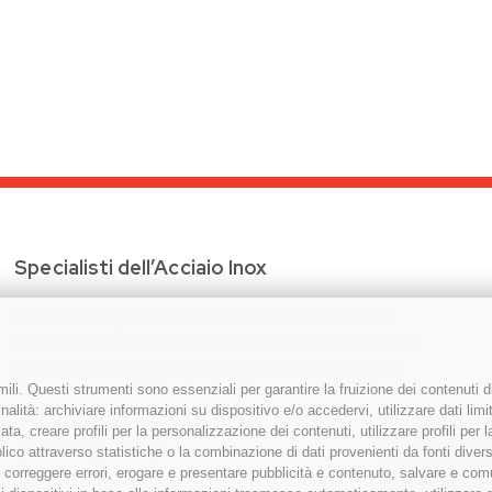
Specialisti dell’Acciaio Inox
Distributori per il mercato B2B di Bulloneria,
Raccorderia e Accessori in Acciaio Inossidabile.
Sistemi di fissaggio per Impianti Fotovoltaici.
ili. Questi strumenti sono essenziali per garantire la fruizione dei contenuti d
alità: archiviare informazioni su dispositivo e/o accedervi, utilizzare dati limita
Condizioni d’acquisto
zata, creare profili per la personalizzazione dei contenuti, utilizzare profili per
Privacy Policy
co attraverso statistiche o la combinazione di dati provenienti da fonti diverse, 
Cookies
i, correggere errori, erogare e presentare pubblicità e contenuto, salvare e co