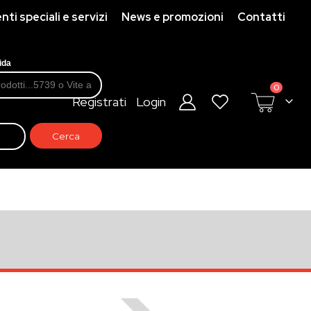
ti speciali e servizi
News e promozioni
Contatti
ida
prodotti
0
Registrati
Login
Cart