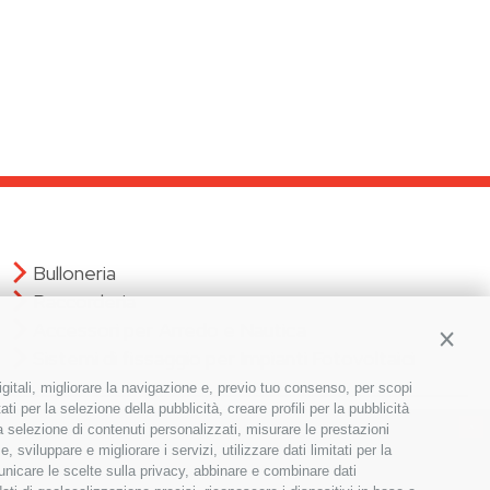
Bulloneria
Raccorderia
Accessori per Arredo e Nautica
Contin
Sistemi di fissaggio per Impianti Fotovoltaici
igitali, migliorare la navigazione e, previo tuo consenso, per scopi
ti per la selezione della pubblicità, creare profili per la pubblicità
×
 la selezione di contenuti personalizzati, misurare le prestazioni
Iscriviti alla nostra newsletter!
sviluppare e migliorare i servizi, utilizzare dati limitati per la
municare le scelte sulla privacy, abbinare e combinare dati
S