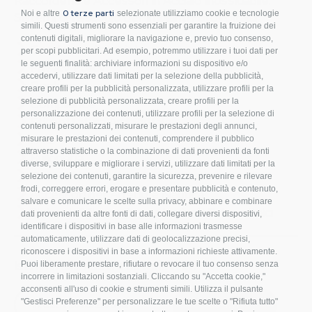
Raccorderia e Accessori in Acciaio Inossidabile.
0 terze parti
Noi e altre
selezionate utilizziamo cookie e tecnologie
Sistemi di fissaggio per Impianti Fotovoltaici.
simili. Questi strumenti sono essenziali per garantire la fruizione dei
contenuti digitali, migliorare la navigazione e, previo tuo consenso,
Condizioni d’acquisto
per scopi pubblicitari. Ad esempio, potremmo utilizzare i tuoi dati per
le seguenti finalità: archiviare informazioni su dispositivo e/o
Privacy Policy
accedervi, utilizzare dati limitati per la selezione della pubblicità,
Cookies
creare profili per la pubblicità personalizzata, utilizzare profili per la
Compliance
selezione di pubblicità personalizzata, creare profili per la
personalizzazione dei contenuti, utilizzare profili per la selezione di
Etichettatura Ambientale
contenuti personalizzati, misurare le prestazioni degli annunci,
FAQ
misurare le prestazioni dei contenuti, comprendere il pubblico
attraverso statistiche o la combinazione di dati provenienti da fonti
Bulloneria
diverse, sviluppare e migliorare i servizi, utilizzare dati limitati per la
Raccorderia
selezione dei contenuti, garantire la sicurezza, prevenire e rilevare
frodi, correggere errori, erogare e presentare pubblicità e contenuto,
Accessori per Arredo e Nautica
salvare e comunicare le scelte sulla privacy, abbinare e combinare
Sistemi di fissaggio per Impianti Fotovoltaici
dati provenienti da altre fonti di dati, collegare diversi dispositivi,
identificare i dispositivi in base alle informazioni trasmesse
automaticamente, utilizzare dati di geolocalizzazione precisi,
riconoscere i dispositivi in base a informazioni richieste attivamente.
Iscriviti alla nostra newsletter!
Puoi liberamente prestare, rifiutare o revocare il tuo consenso senza
incorrere in limitazioni sostanziali. Cliccando su "Accetta cookie,"
acconsenti all'uso di cookie e strumenti simili. Utilizza il pulsante
S
"Gestisci Preferenze" per personalizzare le tue scelte o "Rifiuta tutto"
ISCRIVITI
i