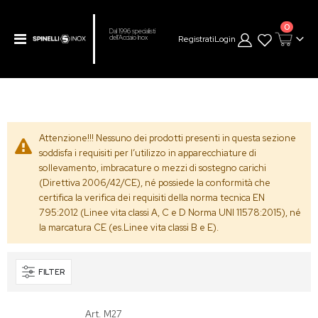
prodot
0
Dal 1996 specialisti
Toggle
Registrati
Login
dell’Acciaio Inox
Cart
Nav
Attenzione!!! Nessuno dei prodotti presenti in questa sezione
soddisfa i requisiti per l’utilizzo in apparecchiature di
sollevamento, imbracature o mezzi di sostegno carichi
(Direttiva 2006/42/CE), né possiede la conformità che
certifica la verifica dei requisiti della norma tecnica EN
795:2012 (Linee vita classi A, C e D Norma UNI 11578:2015), né
la marcatura CE (es.Linee vita classi B e E).
FILTER
Art. M27