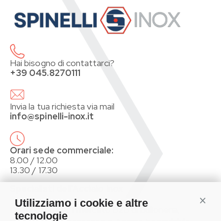
Hai bisogno di contattarci?
+39 045.8270111
Invia la tua richiesta via mail
info@spinelli-inox.it
Orari sede commerciale:
8.00 / 12.00
13.30 / 17.30
Specialisti dell’Acciaio Inox
Conti
Utilizziamo i cookie e altre
Distributori per il mercato B2B di Bulloneria,
tecnologie