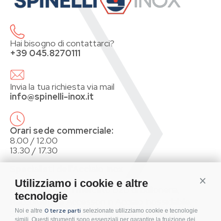
Hai bisogno di contattarci?
+39 045.8270111
Invia la tua richiesta via mail
info@spinelli-inox.it
Orari sede commerciale:
8.00 / 12.00
13.30 / 17.30
Specialisti dell’Acciaio Inox
Conti
Utilizziamo i cookie e altre
Distributori per il mercato B2B di Bulloneria,
tecnologie
Raccorderia e Accessori in Acciaio Inossidabile.
0 terze parti
Noi e altre
selezionate utilizziamo cookie e tecnologie
Sistemi di fissaggio per Impianti Fotovoltaici.
simili. Questi strumenti sono essenziali per garantire la fruizione dei