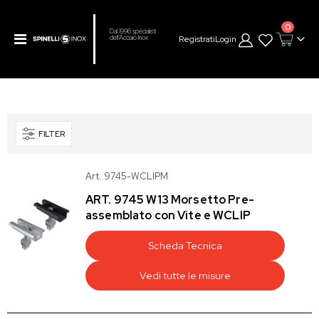
prodot
0
Dal 1996 specialisti
Toggle
Registrati
Login
dell’Acciaio Inox
Cart
Nav
FILTER
Art. 9745-WCLIPM
ART. 9745 W13 Morsetto Pre-
assemblato con Vite e WCLIP
Scheda Tecnica
Vedi tutte le misure