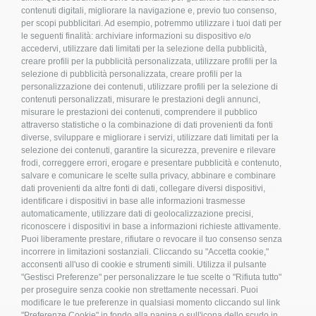
contenuti digitali, migliorare la navigazione e, previo tuo consenso,
Condizioni d’acquisto
per scopi pubblicitari. Ad esempio, potremmo utilizzare i tuoi dati per
le seguenti finalità: archiviare informazioni su dispositivo e/o
Privacy Policy
accedervi, utilizzare dati limitati per la selezione della pubblicità,
Cookies
creare profili per la pubblicità personalizzata, utilizzare profili per la
Compliance
selezione di pubblicità personalizzata, creare profili per la
personalizzazione dei contenuti, utilizzare profili per la selezione di
Etichettatura Ambientale
contenuti personalizzati, misurare le prestazioni degli annunci,
FAQ
misurare le prestazioni dei contenuti, comprendere il pubblico
attraverso statistiche o la combinazione di dati provenienti da fonti
Bulloneria
diverse, sviluppare e migliorare i servizi, utilizzare dati limitati per la
Raccorderia
selezione dei contenuti, garantire la sicurezza, prevenire e rilevare
frodi, correggere errori, erogare e presentare pubblicità e contenuto,
Accessori per Arredo e Nautica
salvare e comunicare le scelte sulla privacy, abbinare e combinare
Sistemi di fissaggio per Impianti Fotovoltaici
dati provenienti da altre fonti di dati, collegare diversi dispositivi,
identificare i dispositivi in base alle informazioni trasmesse
automaticamente, utilizzare dati di geolocalizzazione precisi,
riconoscere i dispositivi in base a informazioni richieste attivamente.
Iscriviti alla nostra newsletter!
Puoi liberamente prestare, rifiutare o revocare il tuo consenso senza
incorrere in limitazioni sostanziali. Cliccando su "Accetta cookie,"
acconsenti all'uso di cookie e strumenti simili. Utilizza il pulsante
S
"Gestisci Preferenze" per personalizzare le tue scelte o "Rifiuta tutto"
ISCRIVITI
i
per proseguire senza cookie non strettamente necessari. Puoi
g
modificare le tue preferenze in qualsiasi momento cliccando sul link
n
"Preferenze Cookie" in fondo alla pagina o sull'icona dello scudo in