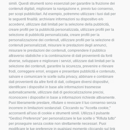
simili. Questi strumenti sono essenziali per garantire la fruizione dei
contenuti digitali, migliorare la navigazione e, previo tuo consenso,
Condizioni d’acquisto
per scopi pubblicitari. Ad esempio, potremmo utilizzare i tuoi dati per
Privacy Policy
le seguenti finalità: archiviare informazioni su dispositivo e/o
accedervi, utilizzare dati limitati per la selezione della pubblicità,
Cookies
creare profili per la pubblicità personalizzata, utilizzare profili per la
Compliance
selezione di pubblicità personalizzata, creare profili per la
personalizzazione dei contenuti, utilizzare profili per la selezione di
Etichettatura Ambientale
contenuti personalizzati, misurare le prestazioni degli annunci,
FAQ
misurare le prestazioni dei contenuti, comprendere il pubblico
attraverso statistiche o la combinazione di dati provenienti da fonti
Bulloneria
diverse, sviluppare e migliorare i servizi, utilizzare dati limitati per la
Raccorderia
selezione dei contenuti, garantire la sicurezza, prevenire e rilevare
frodi, correggere errori, erogare e presentare pubblicità e contenuto,
Accessori per Arredo e Nautica
salvare e comunicare le scelte sulla privacy, abbinare e combinare
Sistemi di fissaggio per Impianti Fotovoltaici
dati provenienti da altre fonti di dati, collegare diversi dispositivi,
identificare i dispositivi in base alle informazioni trasmesse
automaticamente, utilizzare dati di geolocalizzazione precisi,
riconoscere i dispositivi in base a informazioni richieste attivamente.
Iscriviti alla nostra newsletter!
Puoi liberamente prestare, rifiutare o revocare il tuo consenso senza
incorrere in limitazioni sostanziali. Cliccando su "Accetta cookie,"
acconsenti all'uso di cookie e strumenti simili. Utilizza il pulsante
S
"Gestisci Preferenze" per personalizzare le tue scelte o "Rifiuta tutto"
ISCRIVITI
i
per proseguire senza cookie non strettamente necessari. Puoi
g
modificare le tue preferenze in qualsiasi momento cliccando sul link