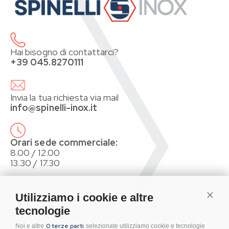
Hai bisogno di contattarci?
+39 045.8270111
Invia la tua richiesta via mail
info@spinelli-inox.it
Orari sede commerciale:
8.00 / 12.00
13.30 / 17.30
Specialisti dell’Acciaio Inox
Conti
Utilizziamo i cookie e altre
Distributori per il mercato B2B di Bulloneria,
tecnologie
Raccorderia e Accessori in Acciaio Inossidabile.
0 terze parti
Noi e altre
selezionate utilizziamo cookie e tecnologie
Sistemi di fissaggio per Impianti Fotovoltaici.