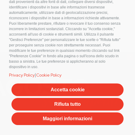
dati provenienti da altre fonti di dati, collegare diversi dispositivi,
Materiale:
A2
identificare i dispositivi in base alle informazioni trasmesse
Disponibilità:
!
automaticamente, utilizzare dati di geolocalizzazione precisi,
riconoscere i dispositivi in base a informazioni richieste attivamente.
Puoi liberamente prestare, rifiutare o revocare il tuo consenso senza
Prezzo
Prezzo
incorrere in limitazioni sostanziali. Cliccando su "Accetta cookie,"
Master Carton
acconsenti all'uso di cookie e strumenti simili. Utilizza il pulsante
Registrati o accedi per visionare disponibilità e prezzi.
"Gestisci Preferenze" per personalizzare le tue scelte o "Rifiuta tutto"
per proseguire senza cookie non strettamente necessari. Puoi
modificare le tue preferenze in qualsiasi momento cliccando sul link
×
"Preferenze Cookie" in fondo alla pagina o sull'icona dello scudo in
basso a sinistra. Le tue preferenze si applicheranno al solo
dispositivo in uso.
|
Privacy Policy
Cookie Policy
Codice Articolo
B299
Accetta cookie
BLISTER 6954-MM5,5X32-A2-8PZ.
Rifiuta tutto
|
|
Box:
15
pz
Master Carton:
0
pz
Pallet:
0
pz
Maggiori informazioni
Materiale:
A2
Disponibilità:
19