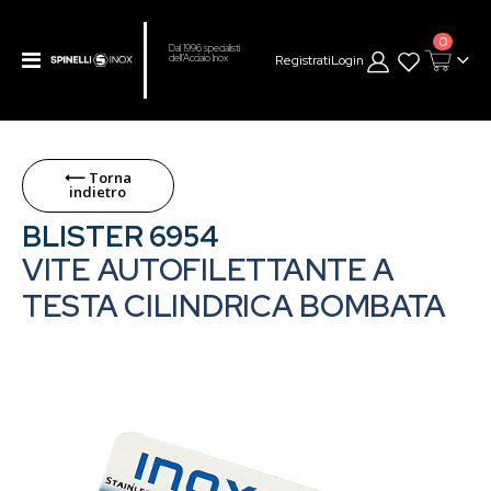
prodot
0
Dal 1996 specialisti
Toggle
Registrati
Login
dell’Acciaio Inox
Cart
Nav
⟵ Torna
Skip
indietro
to
BLISTER 6954
the
end
VITE AUTOFILETTANTE A
of
TESTA CILINDRICA BOMBATA
the
images
gallery