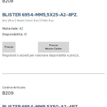
B208
BLISTER 6954-MM5,5X25-A2-8PZ.
|
|
Box:
15
pz
Master Carton:
0
pz
Pallet:
0
pz
Materiale:
A2
Disponibilità:
41
Prezzo
Prezzo
Master Carton
Registrati o accedi per visionare disponibilità e prezzi.
Codice Articolo
B209
BLISTER 6954-MM5,5X50-A2-4PZ.