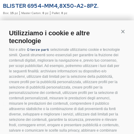
BLISTER 6954-MM4,8X50-A2-8PZ.
|
|
Box:
15
pz
Master Carton:
0
pz
Pallet:
0
pz
Materiale:
A2
Disponibilità:
!
Conti
Utilizziamo i cookie e altre
tecnologie
Prezzo
Prezzo
Master Carton
0 terze parti
Noi e altre
selezionate utilizziamo cookie e tecnologie
simili. Questi strumenti sono essenziali per garantire la fruizione dei
Registrati o accedi per visionare disponibilità e prezzi.
contenuti digitali, migliorare la navigazione e, previo tuo consenso,
per scopi pubblicitari. Ad esempio, potremmo utilizzare i tuoi dati per
le seguenti finalità: archiviare informazioni su dispositivo e/o
accedervi, utilizzare dati limitati per la selezione della pubblicità,
creare profili per la pubblicità personalizzata, utilizzare profili per la
selezione di pubblicità personalizzata, creare profili per la
personalizzazione dei contenuti, utilizzare profili per la selezione di
Codice Articolo
contenuti personalizzati, misurare le prestazioni degli annunci,
B298
misurare le prestazioni dei contenuti, comprendere il pubblico
attraverso statistiche o la combinazione di dati provenienti da fonti
diverse, sviluppare e migliorare i servizi, utilizzare dati limitati per la
selezione dei contenuti, garantire la sicurezza, prevenire e rilevare
BLISTER 6954-MM5,5X19-A2-10PZ.
frodi, correggere errori, erogare e presentare pubblicità e contenuto,
|
|
Box:
15
pz
Master Carton:
0
pz
Pallet:
0
pz
salvare e comunicare le scelte sulla privacy, abbinare e combinare