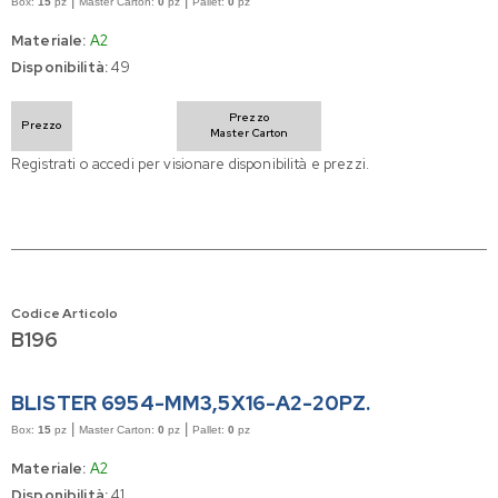
|
|
Box:
15
pz
Master Carton:
0
pz
Pallet:
0
pz
Materiale:
A2
Disponibilità:
49
Prezzo
Prezzo
Master Carton
Registrati o accedi per visionare disponibilità e prezzi.
Codice Articolo
B196
BLISTER 6954-MM3,5X16-A2-20PZ.
|
|
Box:
15
pz
Master Carton:
0
pz
Pallet:
0
pz
Materiale:
A2
Disponibilità:
41