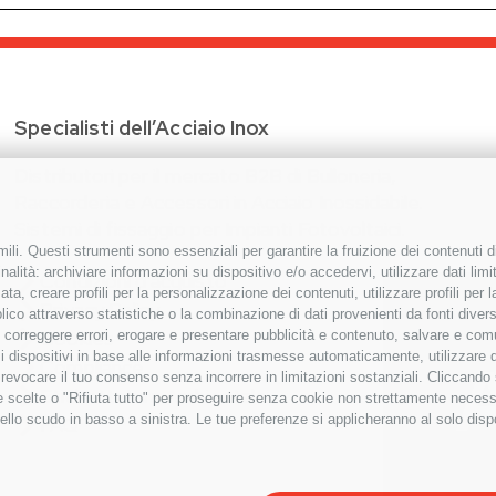
Specialisti dell’Acciaio Inox
Distributori per il mercato B2B di Bulloneria,
Raccorderia e Accessori in Acciaio Inossidabile.
Sistemi di fissaggio per Impianti Fotovoltaici.
ili. Questi strumenti sono essenziali per garantire la fruizione dei contenuti d
alità: archiviare informazioni su dispositivo e/o accedervi, utilizzare dati limita
Condizioni d’acquisto
zata, creare profili per la personalizzazione dei contenuti, utilizzare profili per
Privacy Policy
co attraverso statistiche o la combinazione di dati provenienti da fonti diverse, 
Cookies
i, correggere errori, erogare e presentare pubblicità e contenuto, salvare e co
are i dispositivi in base alle informazioni trasmesse automaticamente, utilizzare 
Compliance
o revocare il tuo consenso senza incorrere in limitazioni sostanziali. Cliccando
Etichettatura Ambientale
tue scelte o "Rifiuta tutto" per proseguire senza cookie non strettamente neces
ello scudo in basso a sinistra. Le tue preferenze si applicheranno al solo disp
FAQ