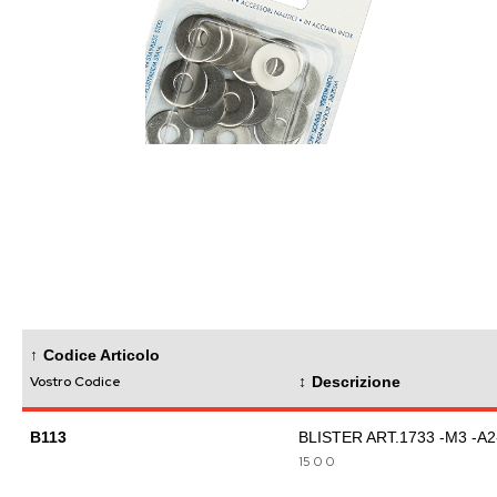
images
gallery
Skip
to
the
beginning
of
the
images
gallery
Codice Articolo
Vostro Codice
Descrizione
B113
BLISTER ART.1733 -M3 -A2
15
0
0