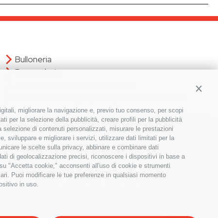
Bulloneria
Raccorderia
Accessori per Arredo e Nautica
Contin
Sistemi di fissaggio per Impianti Fotovoltaici
igitali, migliorare la navigazione e, previo tuo consenso, per scopi
ti per la selezione della pubblicità, creare profili per la pubblicità
×
 la selezione di contenuti personalizzati, misurare le prestazioni
Iscriviti alla nostra newsletter!
sviluppare e migliorare i servizi, utilizzare dati limitati per la
municare le scelte sulla privacy, abbinare e combinare dati
S
dati di geolocalizzazione precisi, riconoscere i dispositivi in base a
ISCRIVITI
i
 su "Accetta cookie," acconsenti all'uso di cookie e strumenti
g
sari. Puoi modificare le tue preferenze in qualsiasi momento
n
ositivo in uso.
U
p
f