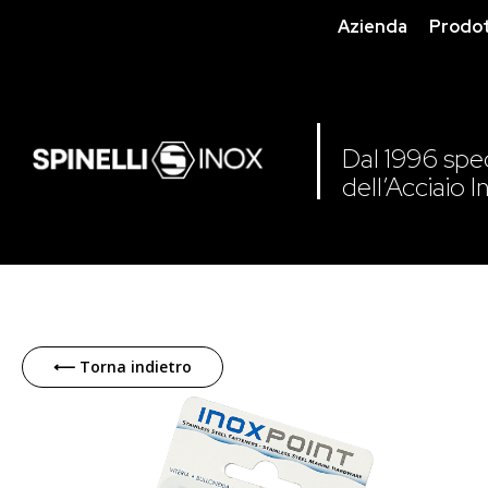
Azienda
Prodot
Dal 1996 speci
dell’Acciaio I
Skip
to
⟵ Torna indietro
the
end
of
the