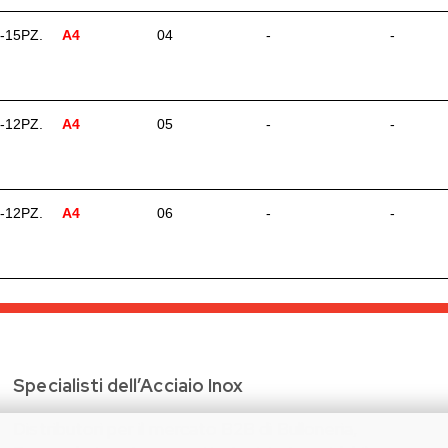
-15PZ.
A4
04
-
-
-12PZ.
A4
05
-
-
-12PZ.
A4
06
-
-
Specialisti dell’Acciaio Inox
Distributori per il mercato B2B di Bulloneria,