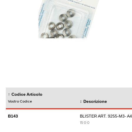
images
gallery
Skip
to
the
beginning
of
the
images
gallery
Codice Articolo
Vostro Codice
Descrizione
B143
BLISTER ART. 9255-M3- A4
15
0
0