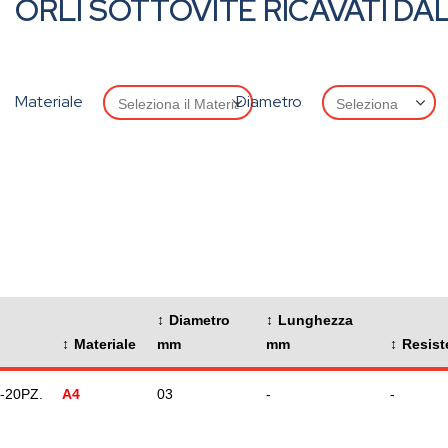
ORLI SOTTOVITE RICAVATI DAL 
Materiale
Diametro
Diametro
Lunghezza
Materiale
mm
mm
Resist
-20PZ.
A4
03
-
-