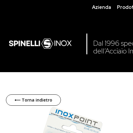
Azienda
Prodot
Dal 1996 speci
dell’Acciaio I
Skip
to
⟵ Torna indietro
the
end
of
the