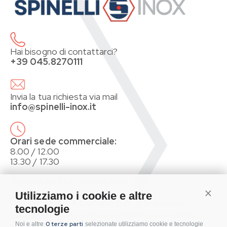
Hai bisogno di contattarci?
+39 045.8270111
Invia la tua richiesta via mail
info@spinelli-inox.it
Orari sede commerciale:
8.00 / 12.00
13.30 / 17.30
Specialisti dell’Acciaio Inox
Conti
Utilizziamo i cookie e altre
Distributori per il mercato B2B di Bulloneria,
tecnologie
Raccorderia e Accessori in Acciaio Inossidabile.
0 terze parti
Noi e altre
selezionate utilizziamo cookie e tecnologie
Sistemi di fissaggio per Impianti Fotovoltaici.