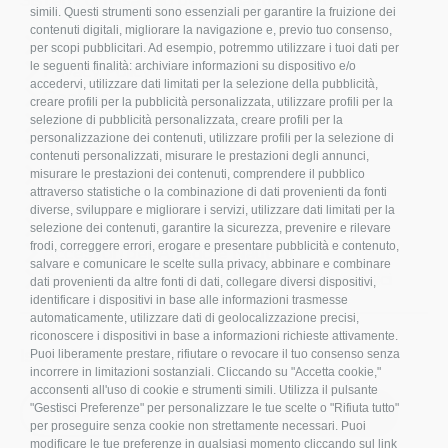
simili. Questi strumenti sono essenziali per garantire la fruizione dei
contenuti digitali, migliorare la navigazione e, previo tuo consenso,
Condizioni d’acquisto
per scopi pubblicitari. Ad esempio, potremmo utilizzare i tuoi dati per
Privacy Policy
le seguenti finalità: archiviare informazioni su dispositivo e/o
accedervi, utilizzare dati limitati per la selezione della pubblicità,
Cookies
creare profili per la pubblicità personalizzata, utilizzare profili per la
Compliance
selezione di pubblicità personalizzata, creare profili per la
personalizzazione dei contenuti, utilizzare profili per la selezione di
Etichettatura Ambientale
contenuti personalizzati, misurare le prestazioni degli annunci,
FAQ
misurare le prestazioni dei contenuti, comprendere il pubblico
attraverso statistiche o la combinazione di dati provenienti da fonti
Bulloneria
diverse, sviluppare e migliorare i servizi, utilizzare dati limitati per la
Raccorderia
selezione dei contenuti, garantire la sicurezza, prevenire e rilevare
frodi, correggere errori, erogare e presentare pubblicità e contenuto,
Accessori per Arredo e Nautica
salvare e comunicare le scelte sulla privacy, abbinare e combinare
Sistemi di fissaggio per Impianti Fotovoltaici
dati provenienti da altre fonti di dati, collegare diversi dispositivi,
identificare i dispositivi in base alle informazioni trasmesse
automaticamente, utilizzare dati di geolocalizzazione precisi,
riconoscere i dispositivi in base a informazioni richieste attivamente.
Iscriviti alla nostra newsletter!
Puoi liberamente prestare, rifiutare o revocare il tuo consenso senza
incorrere in limitazioni sostanziali. Cliccando su "Accetta cookie,"
acconsenti all'uso di cookie e strumenti simili. Utilizza il pulsante
S
"Gestisci Preferenze" per personalizzare le tue scelte o "Rifiuta tutto"
ISCRIVITI
i
per proseguire senza cookie non strettamente necessari. Puoi
g
modificare le tue preferenze in qualsiasi momento cliccando sul link