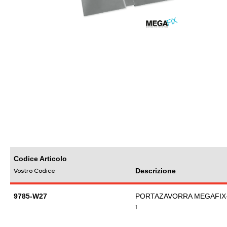
images
gallery
Skip
to
the
beginning
of
the
images
gallery
Codice Articolo
Vostro Codice
Descrizione
9785-W27
PORTAZAVORRA MEGAFIX
1