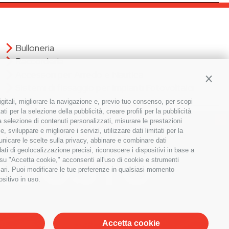
Bulloneria
Raccorderia
Accessori per Arredo e Nautica
Contin
Sistemi di fissaggio per Impianti Fotovoltaici
igitali, migliorare la navigazione e, previo tuo consenso, per scopi
ti per la selezione della pubblicità, creare profili per la pubblicità
×
 la selezione di contenuti personalizzati, misurare le prestazioni
Iscriviti alla nostra newsletter!
sviluppare e migliorare i servizi, utilizzare dati limitati per la
municare le scelte sulla privacy, abbinare e combinare dati
S
dati di geolocalizzazione precisi, riconoscere i dispositivi in base a
ISCRIVITI
i
 su "Accetta cookie," acconsenti all'uso di cookie e strumenti
g
sari. Puoi modificare le tue preferenze in qualsiasi momento
n
ositivo in uso.
U
p
f
o
Accetta cookie
r
.fisc. reg.impr. BZ P.iva 00610540213