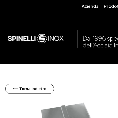
Azienda
Prodot
Dal 1996 speci
dell’Acciaio I
Skip
to
⟵ Torna indietro
the
end
of
the