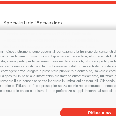
Specialisti dell’Acciaio Inox
Distributori per il mercato B2B di Bulloneria,
Raccorderia e Accessori in Acciaio Inossidabile.
Sistemi di fissaggio per Impianti Fotovoltaici.
ili. Questi strumenti sono essenziali per garantire la fruizione dei contenuti d
alità: archiviare informazioni su dispositivo e/o accedervi, utilizzare dati limita
Condizioni d’acquisto
zata, creare profili per la personalizzazione dei contenuti, utilizzare profili per
Privacy Policy
co attraverso statistiche o la combinazione di dati provenienti da fonti diverse, 
Cookies
i, correggere errori, erogare e presentare pubblicità e contenuto, salvare e co
are i dispositivi in base alle informazioni trasmesse automaticamente, utilizzare 
Compliance
o revocare il tuo consenso senza incorrere in limitazioni sostanziali. Cliccando
Etichettatura Ambientale
tue scelte o "Rifiuta tutto" per proseguire senza cookie non strettamente neces
ello scudo in basso a sinistra. Le tue preferenze si applicheranno al solo disp
FAQ
Rifiuta tutto
 Giovanni Lupatoto (VR) tel. 045.8270111 mail: info@spinelli-inox.it c