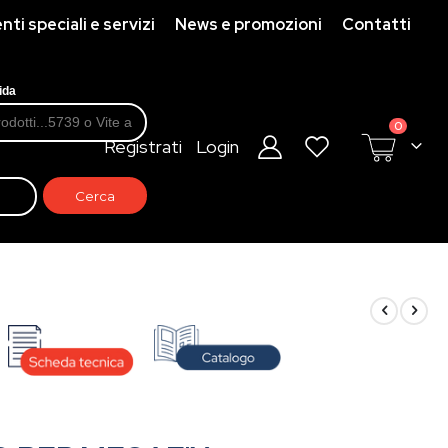
ti speciali e servizi
News e promozioni
Contatti
ida
prodotti
0
Registrati
Login
Cart