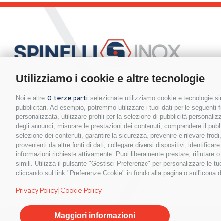
Utilizziamo i cookie e altre tecnologie
Hai bisogno di contattarci?
+39 045.8270111
0 terze parti
Noi e altre
selezionate utilizziamo cookie e tecnologie sim
pubblicitari. Ad esempio, potremmo utilizzare i tuoi dati per le seguenti fin
Invia la tua richiesta via mail
personalizzata, utilizzare profili per la selezione di pubblicità personaliz
info@spinelli-inox.it
degli annunci, misurare le prestazioni dei contenuti, comprendere il pubbli
selezione dei contenuti, garantire la sicurezza, prevenire e rilevare frod
Orari sede commerciale:
provenienti da altre fonti di dati, collegare diversi dispositivi, identific
8.00 / 12.00
informazioni richieste attivamente. Puoi liberamente prestare, rifiutare 
13.30 / 17.30
simili. Utilizza il pulsante "Gestisci Preferenze" per personalizzare le 
cliccando sul link "Preferenze Cookie" in fondo alla pagina o sull'icona d
|
Privacy Policy
Cookie Policy
Maggiori informazioni
Spinelli S.r.l. | Sede Commerciale: Via Monte Pastello, 8 37057 San